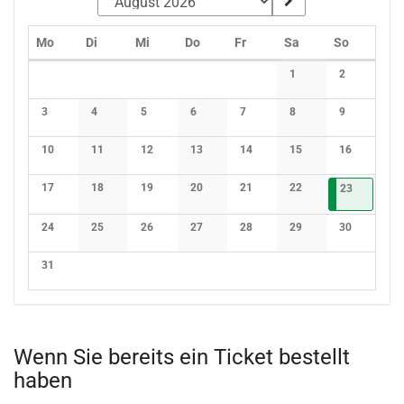
Montag
Dienstag
Mittwoch
Donnerstag
Freitag
Samstag
Sonntag
Mo
Di
Mi
Do
Fr
Sa
So
Kalender
1
2
Keine Veranstaltunge
Keine Verans
3
4
5
6
7
8
9
Keine Veranstaltungen
Keine Veranstaltungen
Keine Veranstaltungen
Keine Veranstaltungen
Keine Veranstaltungen
Keine Veranstaltunge
Keine Verans
10
11
12
13
14
15
16
Keine Veranstaltungen
Keine Veranstaltungen
Keine Veranstaltungen
Keine Veranstaltungen
Keine Veranstaltungen
Keine Veranstaltunge
Keine Verans
17
18
19
20
21
22
23.08.202
1 Veransta
23
Keine Veranstaltungen
Keine Veranstaltungen
Keine Veranstaltungen
Keine Veranstaltungen
Keine Veranstaltungen
Keine Veranstaltunge
24
25
26
27
28
29
30
Keine Veranstaltungen
Keine Veranstaltungen
Keine Veranstaltungen
Keine Veranstaltungen
Keine Veranstaltungen
Keine Veranstaltunge
Keine Verans
31
Keine Veranstaltungen
Wenn Sie bereits ein Ticket bestellt
haben