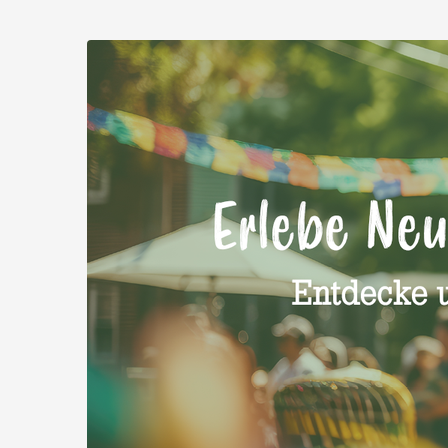
Zum
Haupt-
Querbeet
Inhalt
springen
Bio
Frischevermarktungs-
GmbH