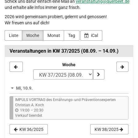
Schick uns dafür einfach eine Mail an
veranstaltung@querbeet.de
und erhalte alle Infos immer ganz frisch.
2026 wird gemeinsam probiert, gelernt und genossen!
Wir freuen uns auf dich!
Liste
Woche
Monat
Tag
iCal
Veranstaltungen in KW 37/2025 (08.09. – 14.09.)
Woche
Woche
zur
Anzeige
Mi, 10.9.
auswählen
IMPULS VORTRAG des Ernährungs- und Präventionsexperten
Christian A. Koch
b
19:00
–
20:30
i
Verkauf beendet
s
KW 36/2025
KW 38/2025