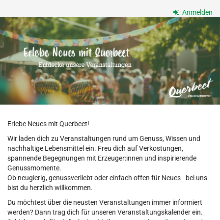
Zum
Anmelden
Haupt-
Querbeet
Inhalt
springen
Bio
Frischevermarktungs-
GmbH
Erlebe Neues mit Querbeet!
Wir laden dich zu Veranstaltungen rund um Genuss, Wissen und
nachhaltige Lebensmittel ein. Freu dich auf Verkostungen,
spannende Begegnungen mit Erzeuger:innen und inspirierende
Genussmomente.
Ob neugierig, genussverliebt oder einfach offen für Neues - bei uns
bist du herzlich willkommen.
Du möchtest über die neusten Veranstaltungen immer informiert
werden? Dann trag dich für unseren Veranstaltungskalender ein.