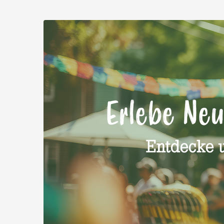
Zum
Haupt-
Querbeet
Inhalt
springen
Bio
Frischevermarktungs-
GmbH